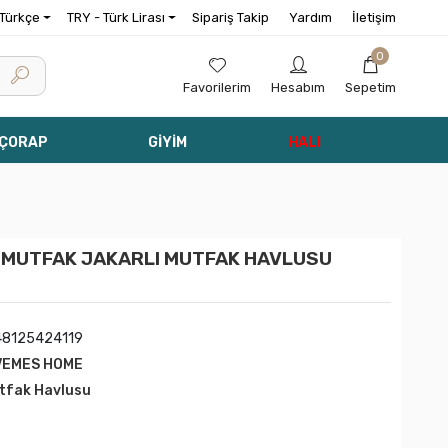
Türkçe
TRY - Türk Lirası
Sipariş Takip
Yardım
İletişim
0
Favorilerim
Hesabım
Sepetim
 ÇORAP
GİYİM
HALI
 MUTFAK JAKARLI MUTFAK HAVLUSU
48125424119
VEMES HOME
tfak Havlusu