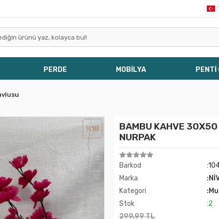
PERDE
MOBİLYA
PENTİ
avlusu
BAMBU KAHVE 30X50
%18
NURPAK
Barkod
:10
Marka
:Nİ
Kategori
:Mu
Stok
:2
299,99 TL