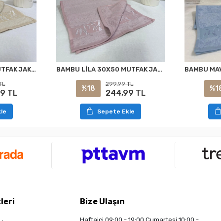
BAMBU BEJ 30X50 MUTFAK JAKARLI MUTFAK HAVLUSU NURPAK
BAMBU LİLA 30X50 MUTFAK JAKARLI MUTFAK HAVLUSU NURPAK
TL
299,99 TL
%18
%1
9 TL
244,99 TL
le
Sepete Ekle
leri
Bize Ulaşın
Haftaiçi 09:00 - 19:00 Cumartesi 10:00 -