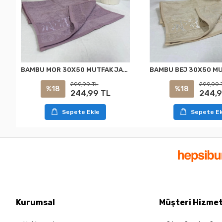
BAMBU MOR 30X50 MUTFAK JAKARLI MUTFAK HAVLUSU NURPAK
299,99 TL
299,99 
%18
%18
244,99 TL
244,9
Sepete Ekle
Sepete Ek
Kurumsal
Müşteri Hizmet