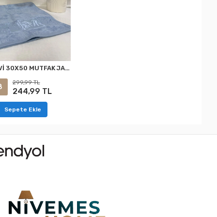
BAMBU MAVİ 30X50 MUTFAK JAKARLI MUTFAK HAVLUSU NURPAK
299,99 TL
8
244,99 TL
Sepete Ekle