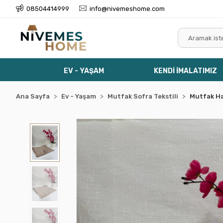
08504414999
info@nivemeshome.com
EV - YAŞAM
KENDİ İMALATIMIZ
Ana Sayfa
Ev - Yaşam
Mutfak Sofra Tekstili
Mutfak H