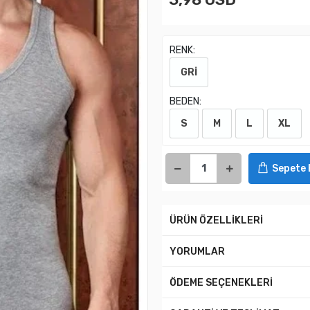
RENK:
GRİ
BEDEN:
S
M
L
XL
Sepete 
ÜRÜN ÖZELLİKLERİ
YORUMLAR
ÖDEME SEÇENEKLERİ