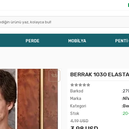
PERDE
MOBİLYA
PENTİ
BERRAK 1030 ELASTA
%5
Barkod
:27
Marka
:Nİ
Kategori
:Be
Stok
:20
4,19 USD
3,98 USD