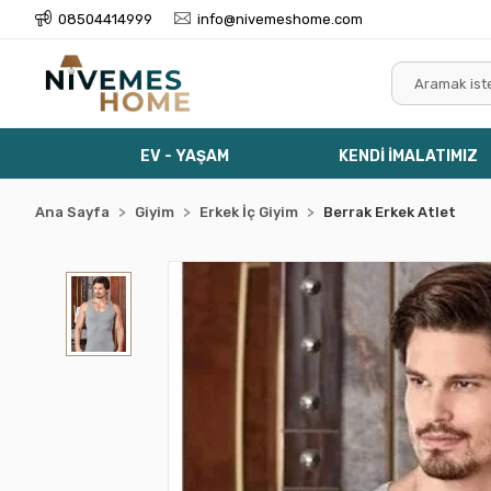
08504414999
info@nivemeshome.com
EV - YAŞAM
KENDİ İMALATIMIZ
Ana Sayfa
Giyim
Erkek İç Giyim
Berrak Erkek Atlet