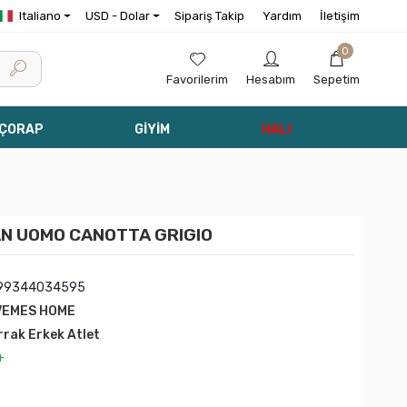
Italiano
USD - Dolar
Sipariş Takip
Yardım
İletişim
0
Favorilerim
Hesabım
Sepetim
 ÇORAP
GİYİM
HALI
N UOMO CANOTTA GRIGIO
99344034595
VEMES HOME
rrak Erkek Atlet
+