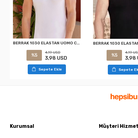
BERRAK 1030 ELASTAN UOMO CANOTTA BIANCA
4,19 USD
4,19 U
%5
%5
3,98 USD
3,98
Sepete Ekle
Sepete Ek
Kurumsal
Müşteri Hizmet