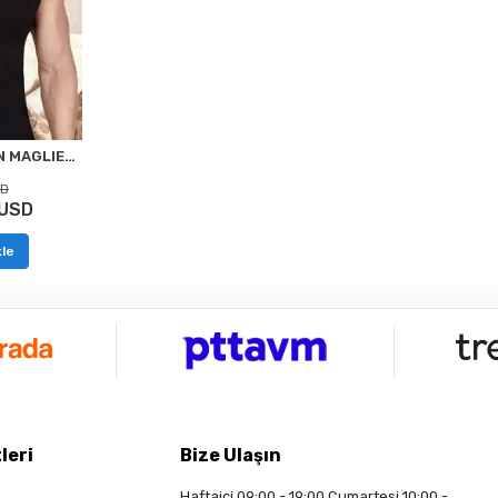
BERRAK 1030 ELASTAN MAGLIETTA UOMO NERO
SD
 USD
le
leri
Bize Ulaşın
Haftaiçi 09:00 - 19:00 Cumartesi 10:00 -