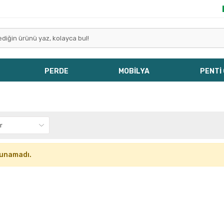
PERDE
MOBİLYA
PENTİ
lunamadı.