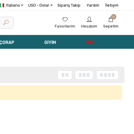
Italiano
USD - Dolar
Sipariş Takip
Yardım
İletişim
0
Favorilerim
Hesabım
Sepetim
 ÇORAP
GİYİM
HALI