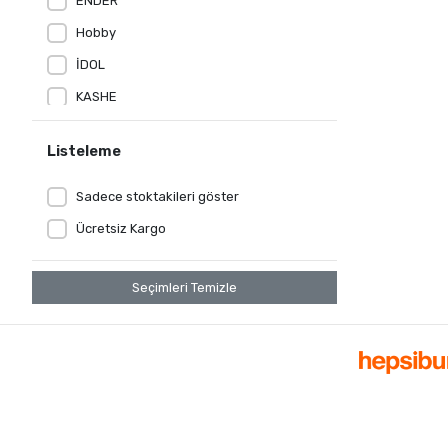
ENDER
Hobby
İDOL
KASHE
kristal
Listeleme
LE JARDİN
MİSS FELİZ
Sadece stoktakileri göster
NIGHTLIGHT
Ücretsiz Kargo
NİL MOBİLYA
Seçimleri Temizle
NİVEMES HOME
NİVEMESHOME
Nurpak
ONUR
Özdilek