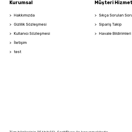
PENTİ
Kurumsal
Müşteri Hizmet
ROOM
Hakkımızda
Sıkça Sorulan Sor
SHE'S
Gizlilik Sözleşmesi
Sipariş Takip
Taç
Kullanıcı Sözleşmesi
Havale Bildirimleri
TOMMY LİFE
İletişim
VİVALDY
test
ZER HOME