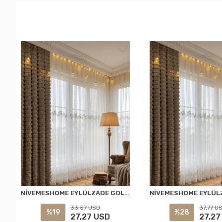
NİVEMESHOME EYLÜLZADE GOLD DETAY 1/2,5 PİLELİ TÜL PERDE APM
33,57 USD
37,77 U
%19
%28
27,27 USD
27,27