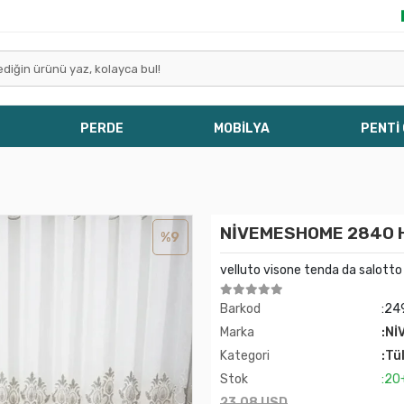
PERDE
MOBİLYA
PENTİ
NİVEMESHOME 2840 H
%9
velluto visone tenda da salotto
Barkod
:24
Marka
:Nİ
Kategori
:Tü
Stok
:20
23,08 USD