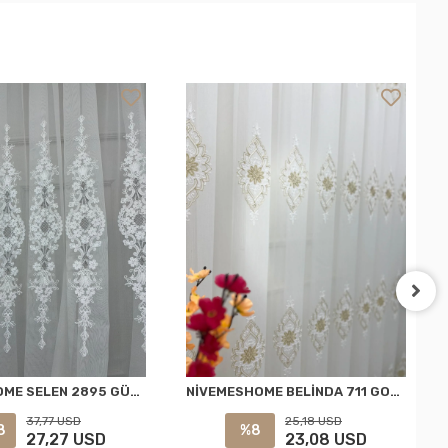
NİVEMESHOME SELEN 2895 GÜMÜŞ 1/3 PİLELİ TÜL PERDE APM
NİVEMESHOME BELİNDA 711 GOLD 1/2,5 PİLELİ TÜL PERDE APM
37,77 USD
25,18 USD
8
%8
27,27 USD
23,08 USD