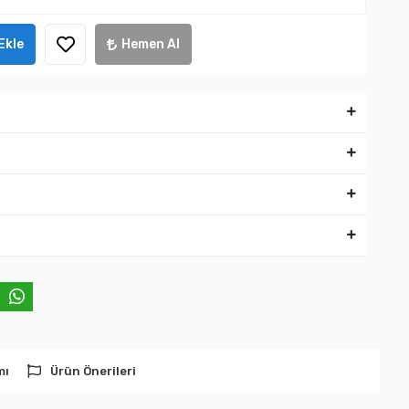
Ekle
Hemen Al
mı
Ürün Önerileri