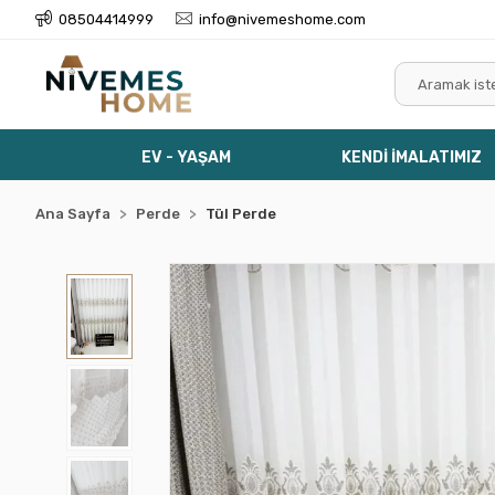
08504414999
info@nivemeshome.com
EV - YAŞAM
KENDİ İMALATIMIZ
Ana Sayfa
Perde
Tül Perde