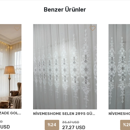
Benzer Ürünler
NİVEMESHOME EYLÜLZADE GOLD DETAY 1/3 PİLELİ TÜL PERDE APM
NİVEMESHOME SELEN 2895 GÜMÜŞ 1/2,5 PİLELİ TÜL PERDE APM
SD
35,67 USD
%24
%2
 USD
27,27 USD