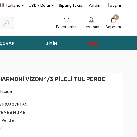
Italiano
USD - Dolar
Sipariş Takip
Yardım
İletişim
0
Favorilerim
Hesabım
Sepetim
 ÇORAP
GİYİM
HALI
ARMONİ VİZON 1/3 PİLELİ TÜL PERDE
 lucida
91093075194
VEMES HOME
l Perde
+