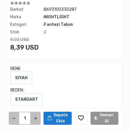
Barkod
:8693100330287
Marka
:NIGHTLIGHT
Kategori
:Fantezi Takım
Stok
:2
9,02 USD
8,39 USD
RENK:
SİYAH
BEDEN:
STANDART
Sepete
Hemen
Ekle
Al