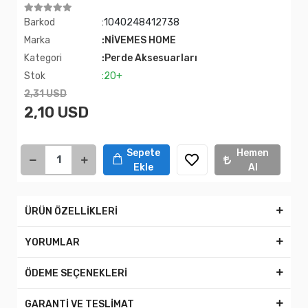
Barkod
:1040248412738
Marka
:NİVEMES HOME
Kategori
:Perde Aksesuarları
Stok
:20+
2,31 USD
2,10 USD
Sepete
Hemen
Ekle
Al
ÜRÜN ÖZELLİKLERİ
YORUMLAR
ÖDEME SEÇENEKLERİ
GARANTİ VE TESLİMAT