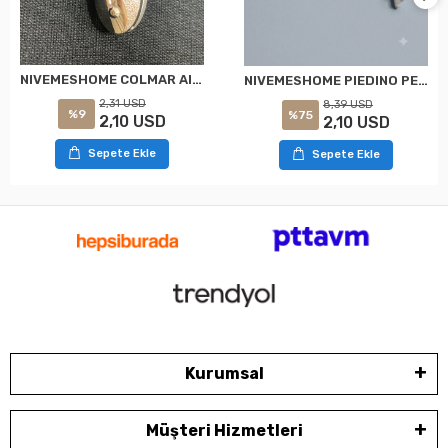
NIVEMESHOME COLMAR AIMANTATA ARGENTO PER GANCIO TENDA
NIVEMESHOME PIEDINO PER ZEBRA CON UNGHIE APPLICAZIONE A PARETE - LACCATO A PIEDINO 7 CM
2,31 USD
8,39 USD
%9
%75
2,10 USD
2,10 USD
Sepete Ekle
Sepete Ekle
Kurumsal
Müşteri Hizmetleri