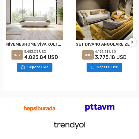
NİVEMESHOME VİVA KOLTUK TAKIMI
SET DIVANO ANGOLARE ZEN NIVEMESHOME
5.453,03 USD
4.193,91 USD
%12
%10
4.823,84 USD
3.775,18 USD
Sepete Ekle
Sepete Ekle