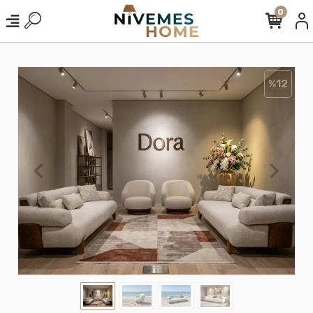
0
%12