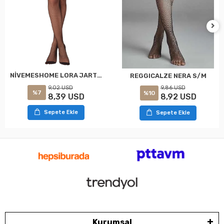
NİVEMESHOME LORA JARTİYER TAKIM ÇORAP STANDART SİYAH DAYMOD
REGGICALZE NERA S/M
9,02 USD
9,86 USD
%7
%10
8,39 USD
8,92 USD
Sepete Ekle
Sepete Ekle
Kurumsal