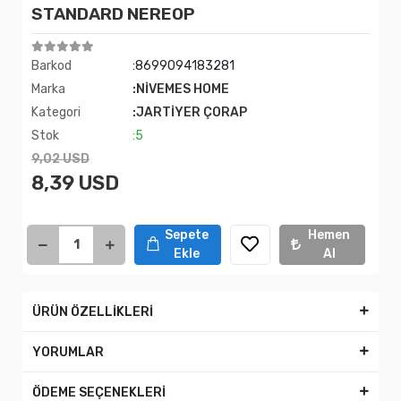
STANDARD NEREOP
Barkod
:8699094183281
Marka
:NİVEMES HOME
Kategori
:JARTİYER ÇORAP
Stok
:5
9,02 USD
8,39 USD
Sepete
Hemen
Ekle
Al
ÜRÜN ÖZELLİKLERİ
YORUMLAR
ÖDEME SEÇENEKLERİ