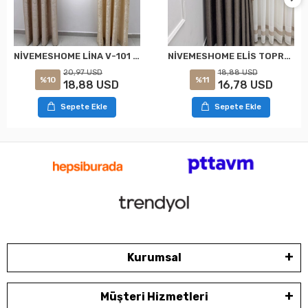
NİVEMESHOME LİNA V-101 KREM 1/3 PİLELİ FON PERDE
NİVEMESHOME ELİS TOPRAK FON PERDE 1/3 SIK PİLELİ PERDE APM
20,97 USD
18,88 USD
%10
%11
18,88 USD
16,78 USD
Sepete Ekle
Sepete Ekle
Kurumsal
Müşteri Hizmetleri