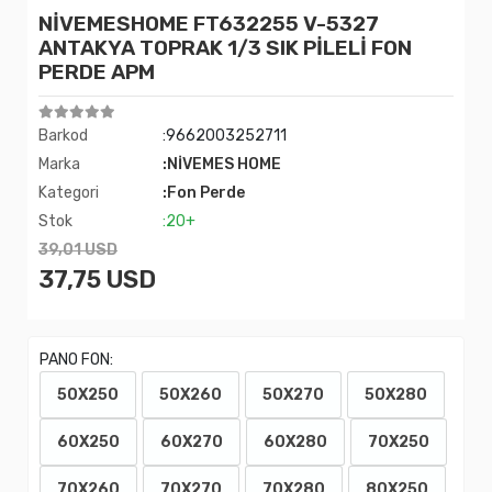
NİVEMESHOME FT632255 V-5327
ANTAKYA TOPRAK 1/3 SIK PİLELİ FON
PERDE APM
Barkod
:9662003252711
Marka
:NİVEMES HOME
Kategori
:Fon Perde
Stok
:20+
39,01 USD
37,75 USD
PANO FON:
50X250
50X260
50X270
50X280
60X250
60X270
60X280
70X250
70X260
70X270
70X280
80X250