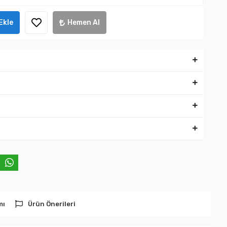
Ekle
Hemen Al
mı
Ürün Önerileri