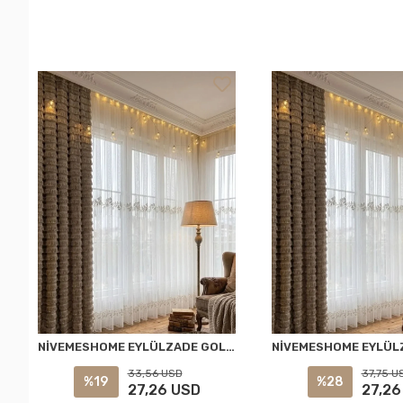
NİVEMESHOME EYLÜLZADE GOLD DETAY 1/2,5 PİLELİ TÜL PERDE APM
33,56 USD
37,75 U
%19
%28
27,26 USD
27,26