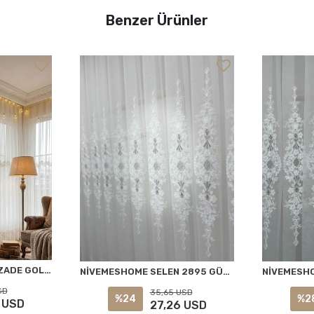
Benzer Ürünler
NİVEMESHOME EYLÜLZADE GOLD DETAY 1/3 PİLELİ TÜL PERDE APM
NİVEMESHOME SELEN 2895 GÜMÜŞ 1/2,5 PİLELİ TÜL PERDE APM
SD
35,65 USD
%24
%2
 USD
27,26 USD