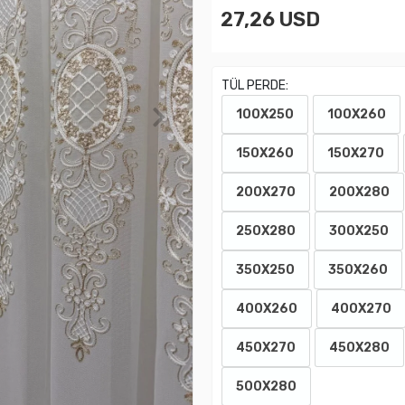
27,26 USD
TÜL PERDE:
100X250
100X260
150X260
150X270
200X270
200X280
250X280
300X250
350X250
350X260
400X260
400X270
450X270
450X280
500X280