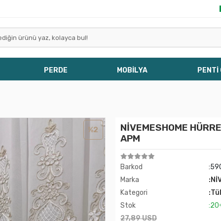
PERDE
MOBİLYA
PENTİ
NİVEMESHOME HÜRREM 
%2
APM
Barkod
:59
Marka
:Nİ
Kategori
:Tü
Stok
:20
27,89 USD