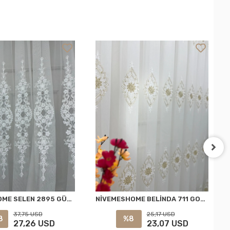
NİVEMESHOME SELEN 2895 GÜMÜŞ 1/3 PİLELİ TÜL PERDE APM
NİVEMESHOME BELİNDA 711 GOLD 1/2,5 PİLELİ TÜL PERDE APM
37,75 USD
25,17 USD
8
%8
27,26 USD
23,07 USD