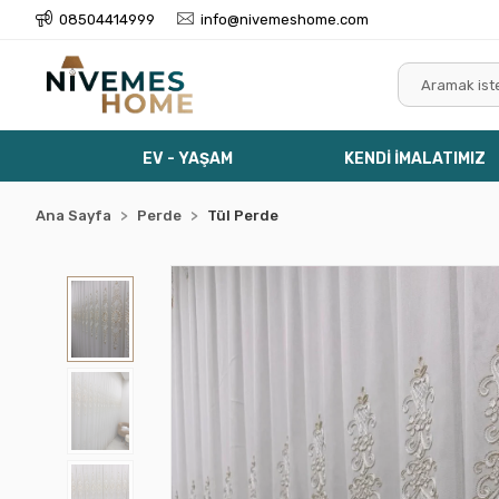
08504414999
info@nivemeshome.com
EV - YAŞAM
KENDİ İMALATIMIZ
Ana Sayfa
Perde
Tül Perde