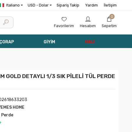
Italiano
USD - Dolar
Sipariş Takip
Yardım
İletişim
0
Favorilerim
Hesabım
Sepetim
 ÇORAP
GİYİM
HALI
GOLD DETAYLI 1/3 SIK PİLELİ TÜL PERDE
02618633203
VEMES HOME
l Perde
+