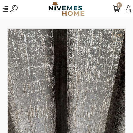
0
%19