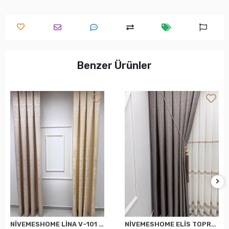
Benzer Ürünler
NİVEMESHOME LİNA V-101 KREM 1/3 PİLELİ FON PERDE
NİVEMESHOME ELİS TOPRAK FON PERDE 1/3 SIK PİLELİ PERDE APM