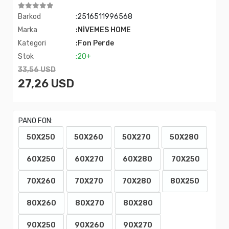
Barkod
:2516511996568
Marka
:NİVEMES HOME
Kategori
:Fon Perde
Stok
:20+
33,56 USD
27,26 USD
PANO FON:
50X250
50X260
50X270
50X280
60X250
60X270
60X280
70X250
70X260
70X270
70X280
80X250
80X260
80X270
80X280
90X250
90X260
90X270