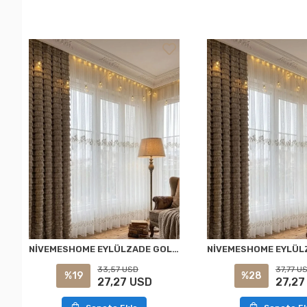
NİVEMESHOME EYLÜLZADE GOLD DETAY 1/2,5 PİLELİ TÜL PERDE APM
33,57 USD
37,77 U
%19
%28
27,27 USD
27,27