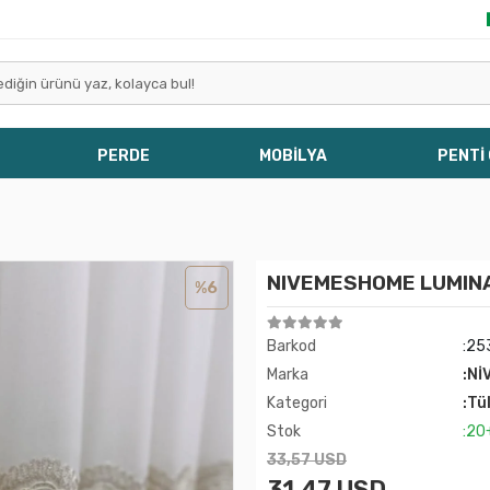
PERDE
MOBİLYA
PENTİ
NIVEMESHOME LUMINA 
%6
Barkod
:25
Marka
:Nİ
Kategori
:Tü
Stok
:20
33,57 USD
31,47 USD