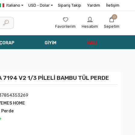
Italiano
USD - Dolar
Sipariş Takip
Yardım
İletişim
0
Favorilerim
Hesabım
Sepetim
 ÇORAP
GİYİM
HALI
7194 V2 1/3 PİLELİ BAMBU TÜL PERDE
37854353269
VEMES HOME
l Perde
+