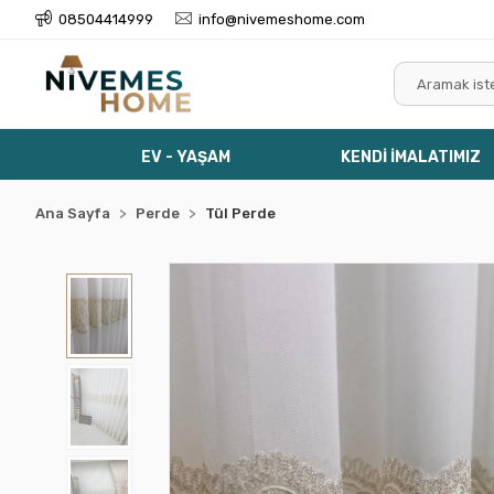
08504414999
info@nivemeshome.com
EV - YAŞAM
KENDİ İMALATIMIZ
Ana Sayfa
Perde
Tül Perde