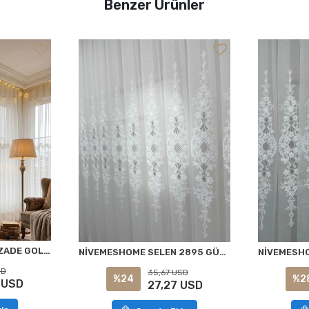
Benzer Ürünler
NİVEMESHOME EYLÜLZADE GOLD DETAY 1/3 PİLELİ TÜL PERDE APM
NİVEMESHOME SELEN 2895 GÜMÜŞ 1/2,5 PİLELİ TÜL PERDE APM
SD
35,67 USD
%24
%2
 USD
27,27 USD