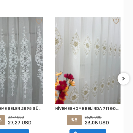
NİVEMESHOME SELEN 2895 GÜMÜŞ 1/3 PİLELİ TÜL PERDE APM
NİVEMESHOME BELİNDA 711 GOLD 1/2,5 PİLELİ TÜL PERDE APM
37,77 USD
25,18 USD
8
%8
27,27 USD
23,08 USD