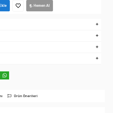
Ekle
Hemen Al
mı
Ürün Önerileri