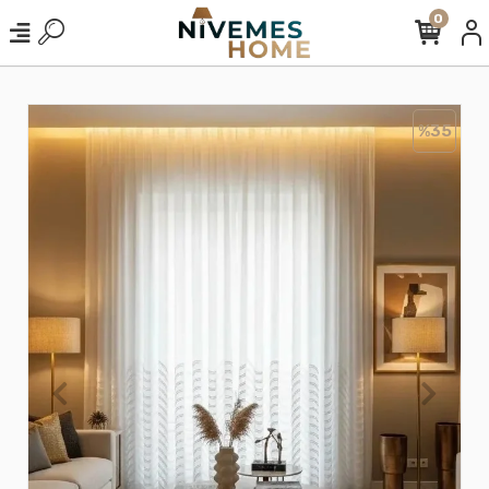
0
%35