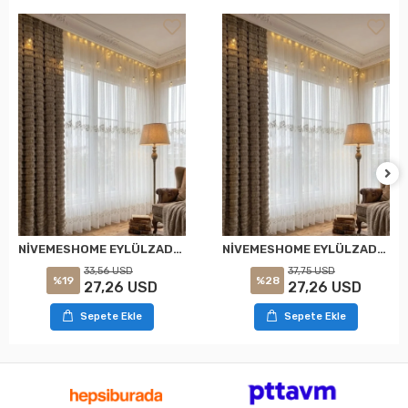
NİVEMESHOME EYLÜLZADE GOLD DETAY 1/2,5 PİLELİ TÜL PERDE APM
NİVEMESHOME EYLÜLZADE GOLD DETAY 1/3 PİLELİ TÜL PERDE APM
33,56 USD
37,75 USD
%19
%28
27,26 USD
27,26 USD
Sepete Ekle
Sepete Ekle