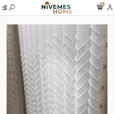
0
%22