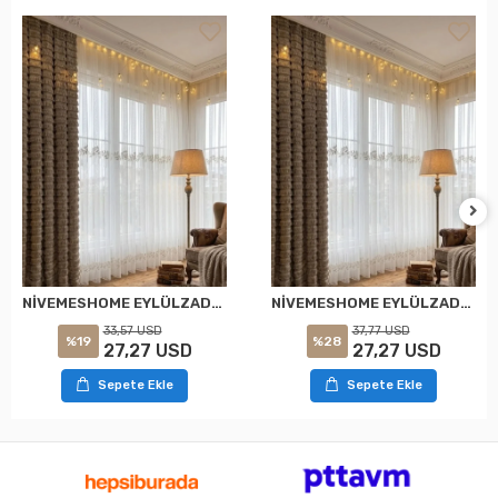
NİVEMESHOME EYLÜLZADE GOLD DETAY 1/2,5 PİLELİ TÜL PERDE APM
NİVEMESHOME EYLÜLZADE GOLD DETAY 1/3 PİLELİ TÜL PERDE APM
33,57 USD
37,77 USD
%19
%28
27,27 USD
27,27 USD
Sepete Ekle
Sepete Ekle