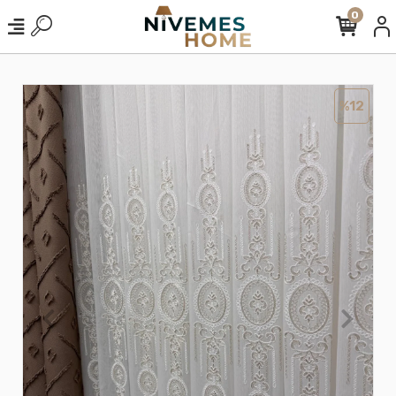
0
%12