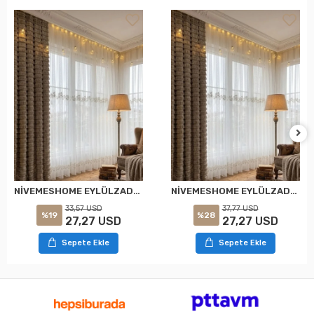
NİVEMESHOME EYLÜLZADE GOLD DETAY 1/2,5 PİLELİ TÜL PERDE APM
NİVEMESHOME EYLÜLZADE GOLD DETAY 1/3 PİLELİ TÜL PERDE APM
33,57 USD
37,77 USD
%19
%28
27,27 USD
27,27 USD
Sepete Ekle
Sepete Ekle