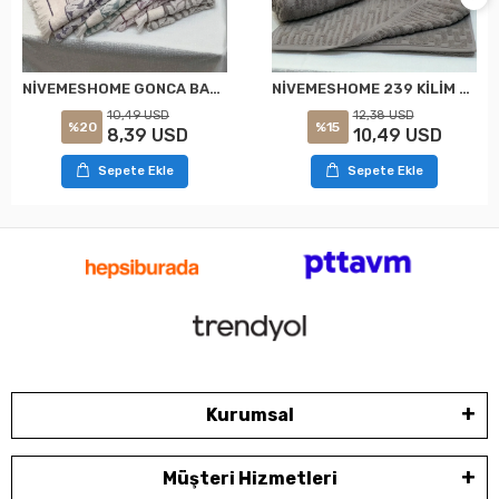
NİVEMESHOME GONCA BAHAR ASORTİ HAVLU
NİVEMESHOME 239 KİLİM GRİ HAVLU NURPAK
10,49 USD
12,38 USD
%20
%15
8,39 USD
10,49 USD
Sepete Ekle
Sepete Ekle
Kurumsal
Müşteri Hizmetleri