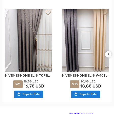
NİVEMESHOME ELİS TOPRAK FON PERDE 1/3 SIK PİLELİ PERDE APM
NİVEMESHOME ELİS V-101 FON PERDE 1/3 SIK PİLELİ PERDE APM
18,88 USD
20,98 USD
%11
%10
16,78 USD
18,88 USD
Sepete Ekle
Sepete Ekle