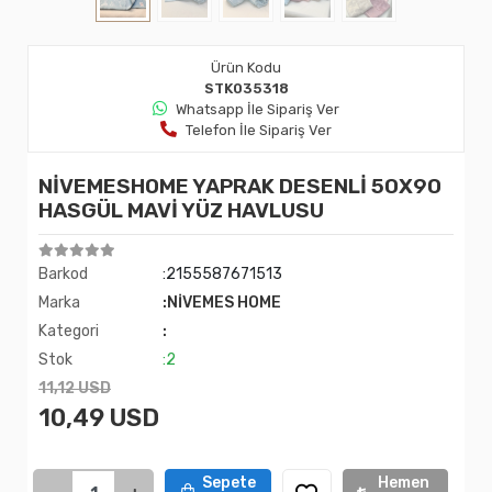
Ürün Kodu
STK035318
Whatsapp İle Sipariş Ver
Telefon İle Sipariş Ver
NİVEMESHOME YAPRAK DESENLİ 50X90
HASGÜL MAVİ YÜZ HAVLUSU
Barkod
:2155587671513
Marka
:NİVEMES HOME
Kategori
:
Stok
:2
11,12 USD
10,49 USD
Sepete
Hemen