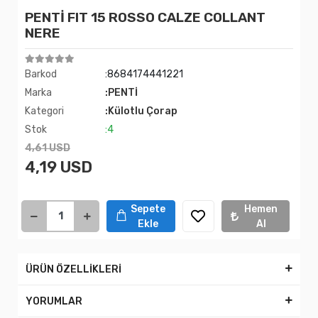
PENTİ FIT 15 ROSSO CALZE COLLANT
NERE
Barkod
:8684174441221
Marka
:PENTİ
Kategori
:Külotlu Çorap
Stok
:4
4,61 USD
4,19 USD
Sepete
Hemen
Ekle
Al
ÜRÜN ÖZELLİKLERİ
YORUMLAR