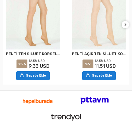
PENTİ TEN SİLUET KORSELİ KÜLOTLU ÇORAP XXL
PENTİ AÇIK TEN SİLUET KORSELİ KÜLOTLU ÇORAP XXL
12,58 USD
12,58 USD
%26
%9
9,33 USD
11,51 USD
Sepete Ekle
Sepete Ekle