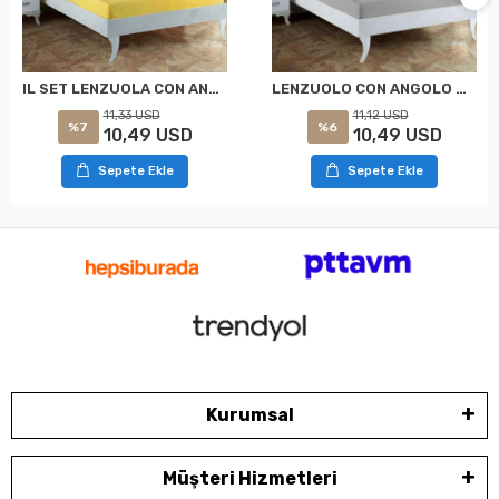
LENZUOLO CON ANGOLO GRIGIO 160*200 MISURA PER MATERASSO
IL SET LENZUOLA CON ANGOLO GIALLO CON ELASTICO NIVEMESHOME 160*200
11,12 USD
11,33 USD
%6
%7
10,49 USD
10,49 USD
Sepete Ekle
Sepete Ekle
Kurumsal
Müşteri Hizmetleri