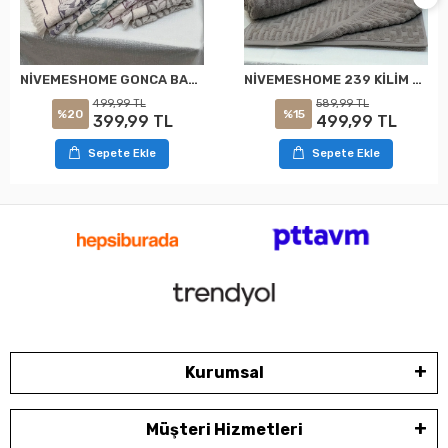
NİVEMESHOME GONCA BAHAR ASORTİ HAVLU
NİVEMESHOME 239 KİLİM GRİ HAVLU NURPAK
499,99 TL
589,99 TL
%20
%15
399,99 TL
499,99 TL
Sepete Ekle
Sepete Ekle
Kurumsal
Müşteri Hizmetleri