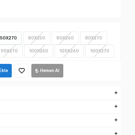
50X270
80X250
80X260
80X270
90X270
100X250
100X260
100X270
Ekle
Hemen Al