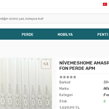
PERDE
MOBİLYA
PENTİ
NİVEMESHOME AMASRA 
%3
FON PERDE APM
Barkod
:3
Marka
:Nİ
Kategori
:Fo
Stok
:6
1.029,99 TL