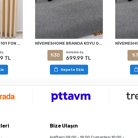
NİVEMESHOME ELİS V-101 FON PERDE 1/3 SIK PİLELİ PERDE APM
NİVEMESHOME BRANDA KOYU GRİ BALKON PERDESİ
TL
999,99 TL
%30
%
9 TL
699,99 TL
le
Sepete Ekle
leri
Bize Ulaşın
Haftaiçi 09:00 - 19:00 Cumartesi 10:00 -