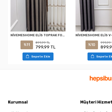
NİVEMESHOME ELİS TOPRAK FON PERDE 1/3 SIK PİLELİ PERDE APM
899,99 TL
999,99 
%11
%10
799,99 TL
899,9
Sepete Ekle
Sepete Ek
Kurumsal
Müşteri Hizmet