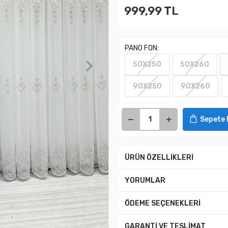
999,99 TL
PANO FON:
50X250
50X260
90X250
90X260
Sepete 
ÜRÜN ÖZELLİKLERİ
YORUMLAR
ÖDEME SEÇENEKLERİ
GARANTİ VE TESLİMAT