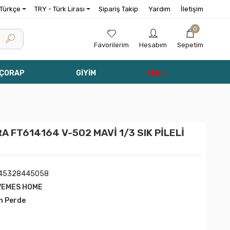
Türkçe
TRY - Türk Lirası
Sipariş Takip
Yardım
İletişim
0
Favorilerim
Hesabım
Sepetim
 ÇORAP
GİYİM
HALI
FT614164 V-502 MAVİ 1/3 SIK PİLELİ
945328445058
VEMES HOME
n Perde