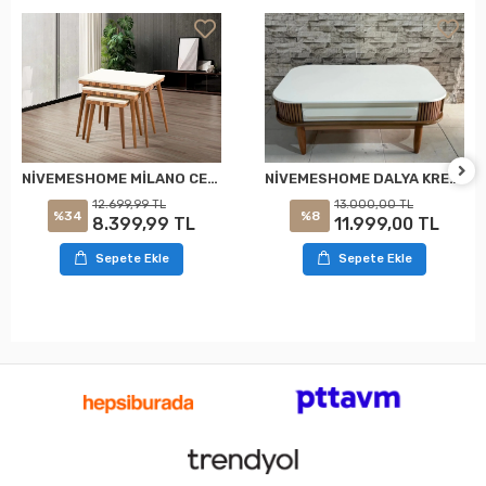
NİVEMESHOME DALYA KREM-CEVİZ ORTA SEHPA
NİVEMESHOME MİLANO CEVİZ-KREM ZİGON SEHPA
13.000,00 TL
12.699,99 TL
%8
%34
11.999,00 TL
8.399,99 TL
Sepete Ekle
Sepete Ekle