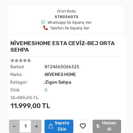
Ürün Kodu
STK036073
Whatsapp İle Sipariş Ver
Telefon İle Sipariş Ver
NİVEMESHOME ESTA CEVİZ-BEJ ORTA
SEHPA
Barkod
:8724665066325
Marka
:NİVEMES HOME
Kategori
:Zigon Sehpa
Stok
:5
12.489,00 TL
11.999,00 TL
Sepete
Hemen
Ekle
Al