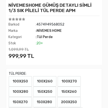
NİVEMESHOME GÜMÜŞ DETAYLI SİMLİ
1/3 SIK PİLELİ TÜL PERDE APM
Barkod
:4574949568052
Marka
:NİVEMES HOME
Kategori
:Tül Perde
Stok
:20+
1.099,99 TL
999,99 TL
TÜL PERDE:
100X250
100X260
100X270
100X280
150X250
150X260
150X270
150X280
200X250