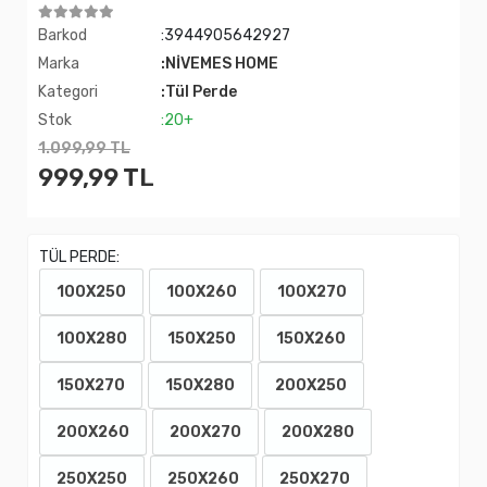
Barkod
:3944905642927
Marka
:NİVEMES HOME
Kategori
:Tül Perde
Stok
:20+
1.099,99 TL
999,99 TL
TÜL PERDE:
100X250
100X260
100X270
100X280
150X250
150X260
150X270
150X280
200X250
200X260
200X270
200X280
250X250
250X260
250X270