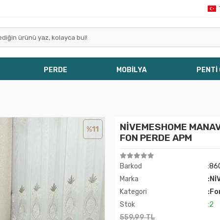
PERDE
MOBİLYA
PENTİ
NİVEMESHOME MANAVGA
%11
FON PERDE APM
Barkod
:86
Marka
:Nİ
Kategori
:Fo
Stok
:2
559,99 TL