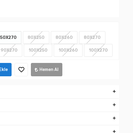
50X270
80X250
80X260
80X270
90X270
100X250
100X260
100X270
Ekle
Hemen Al