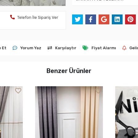
Telefon İle Sipariş Ver
e Et
Yorum Yaz
Karşılaştır
Fiyat Alarmı
Geli
Benzer Ürünler