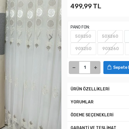
499,99 TL
PANO FON:
50X250
50X260
90X250
90X260
Sepete 
ÜRÜN ÖZELLİKLERİ
YORUMLAR
ÖDEME SEÇENEKLERİ
GARANTİ VE TESLİMAT