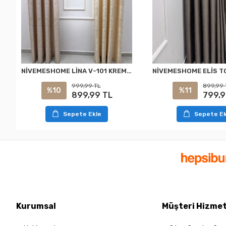
NİVEMESHOME LİNA V-101 KREM 1/3 PİLELİ FON PERDE
999,99 TL
899,99 
%10
%11
899,99 TL
799,9
Sepete Ekle
Sepete Ek
Kurumsal
Müşteri Hizmet