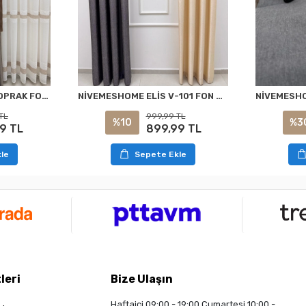
NİVEMESHOME ELİS TOPRAK FON PERDE 1/3 SIK PİLELİ PERDE APM
NİVEMESHOME ELİS V-101 FON PERDE 1/3 SIK PİLELİ PERDE APM
TL
999,99 TL
%10
%3
9 TL
899,99 TL
le
Sepete Ekle
leri
Bize Ulaşın
Haftaiçi 09:00 - 19:00 Cumartesi 10:00 -