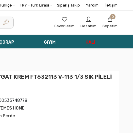
Türkçe
TRY - Türk Lirası
Sipariş Takip
Yardım
İletişim
0
Favorilerim
Hesabım
Sepetim
 ÇORAP
GİYİM
HALI
T KREM FT632113 V-113 1/3 SIK PİLELİ
00535748778
VEMES HOME
n Perde