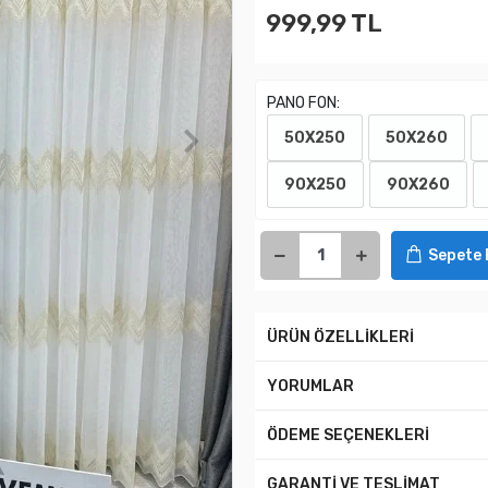
999,99 TL
PANO FON:
50X250
50X260
90X250
90X260
Sepete 
ÜRÜN ÖZELLİKLERİ
YORUMLAR
ÖDEME SEÇENEKLERİ
GARANTİ VE TESLİMAT