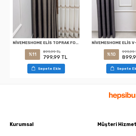
NİVEMESHOME ELİS TOPRAK FON PERDE 1/3 SIK PİLELİ PERDE APM
899,99 TL
999,99 
%11
%10
799,99 TL
899,9
Sepete Ekle
Sepete Ek
Kurumsal
Müşteri Hizmet