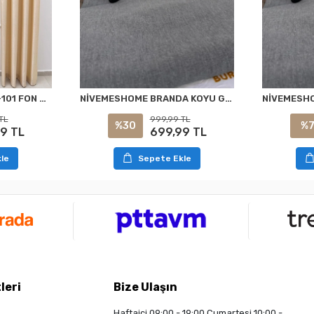
NİVEMESHOME ELİS V-101 FON PERDE 1/3 SIK PİLELİ PERDE APM
NİVEMESHOME BRANDA KOYU GRİ BALKON PERDESİ
TL
999,99 TL
%30
%
9 TL
699,99 TL
le
Sepete Ekle
leri
Bize Ulaşın
Haftaiçi 09:00 - 19:00 Cumartesi 10:00 -