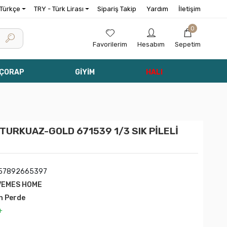
Türkçe
TRY - Türk Lirası
Sipariş Takip
Yardım
İletişim
0
Favorilerim
Hesabım
Sepetim
 ÇORAP
GİYİM
HALI
URKUAZ-GOLD 671539 1/3 SIK PİLELİ
57892665397
VEMES HOME
n Perde
+