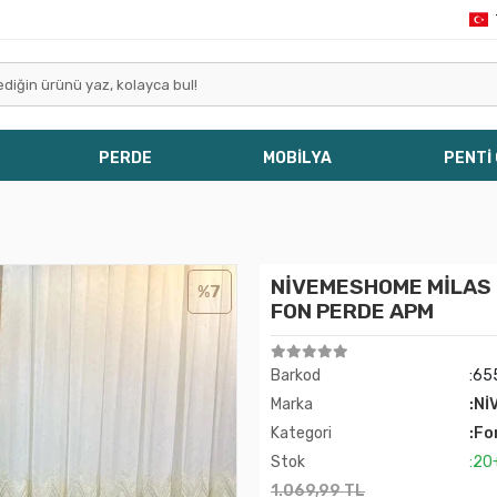
PERDE
MOBİLYA
PENTİ
NİVEMESHOME MİLAS T
%7
FON PERDE APM
Barkod
:65
Marka
:Nİ
Kategori
:Fo
Stok
:20
1.069,99 TL