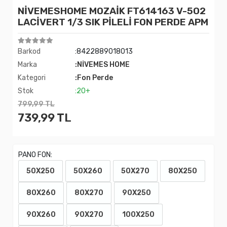
NİVEMESHOME MOZAİK FT614163 V-502
LACİVERT 1/3 SIK PİLELİ FON PERDE APM
Barkod
:8422889018013
Marka
:NİVEMES HOME
Kategori
:Fon Perde
Stok
:20+
799,99 TL
739,99 TL
PANO FON:
50X250
50X260
50X270
80X250
80X260
80X270
90X250
90X260
90X270
100X250