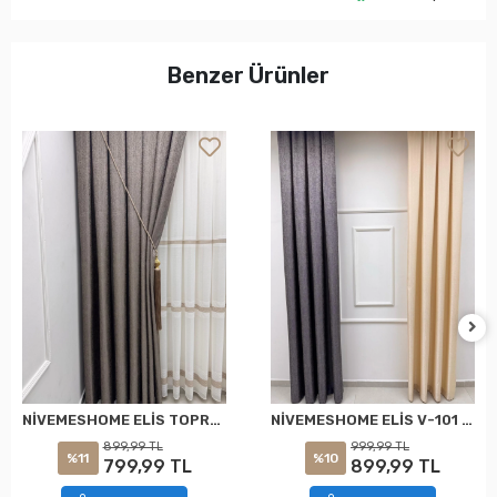
Benzer Ürünler
NİVEMESHOME ELİS TOPRAK FON PERDE 1/3 SIK PİLELİ PERDE APM
NİVEMESHOME ELİS V-101 FON PERDE 1/3 SIK PİLELİ PERDE APM
899,99 TL
999,99 TL
%11
%10
799,99 TL
899,99 TL