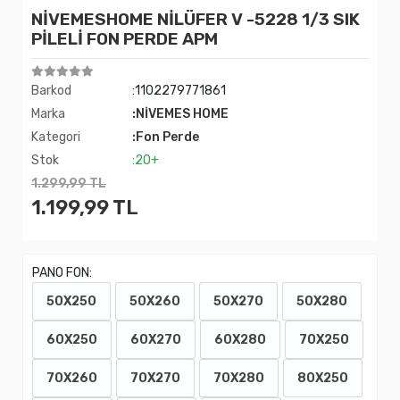
NİVEMESHOME NİLÜFER V -5228 1/3 SIK
PİLELİ FON PERDE APM
Barkod
:1102279771861
Marka
:NİVEMES HOME
Kategori
:Fon Perde
Stok
:20+
1.299,99 TL
1.199,99 TL
PANO FON:
50X250
50X260
50X270
50X280
60X250
60X270
60X280
70X250
70X260
70X270
70X280
80X250