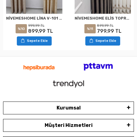
NİVEMESHOME LİNA V-101 KREM 1/3 PİLELİ FON PERDE
NİVEMESHOME ELİS TOPRAK FON PERDE 1/3 SIK PİLELİ PERDE APM
999,99 TL
899,99 TL
%10
%11
899,99 TL
799,99 TL
Sepete Ekle
Sepete Ekle
Kurumsal
Müşteri Hizmetleri