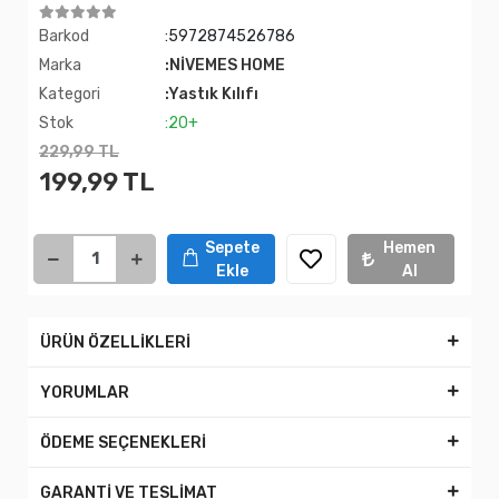
Barkod
:5972874526786
Marka
:NİVEMES HOME
Kategori
:Yastık Kılıfı
Stok
:20+
229,99 TL
199,99 TL
Sepete
Hemen
Ekle
Al
ÜRÜN ÖZELLİKLERİ
YORUMLAR
ÖDEME SEÇENEKLERİ
GARANTİ VE TESLİMAT