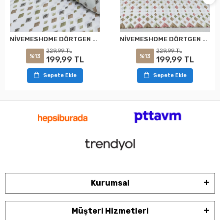
NİVEMESHOME DÖRTGEN MODEL DESENLİ 2 Lİ YASTIK KILIFI KAPAKLI 50X70
NİVEMESHOME DÖRTGEN MODEL DESENLİ 2 Lİ YASTIK KILIFI KAPAKLI 50X70
229,99 TL
229,99 TL
%13
%13
199,99 TL
199,99 TL
Sepete Ekle
Sepete Ekle
Kurumsal
Müşteri Hizmetleri