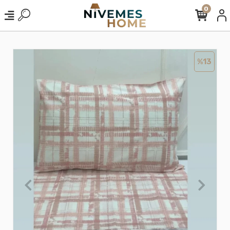
0
%13