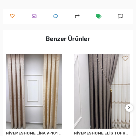
Benzer Ürünler
NİVEMESHOME LİNA V-101 KREM 1/3 PİLELİ FON PERDE
NİVEMESHOME ELİS TOPRAK FON PERDE 1/3 SIK PİLELİ PERDE APM