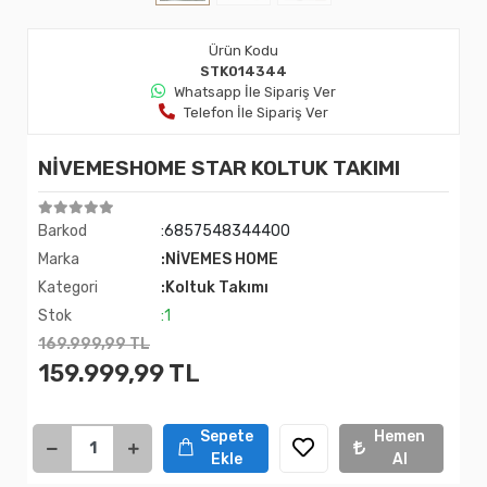
Ürün Kodu
STK014344
Whatsapp İle Sipariş Ver
Telefon İle Sipariş Ver
NİVEMESHOME STAR KOLTUK TAKIMI
Barkod
:6857548344400
Marka
:NİVEMES HOME
Kategori
:Koltuk Takımı
Stok
:1
169.999,99 TL
159.999,99 TL
Sepete
Hemen
Ekle
Al