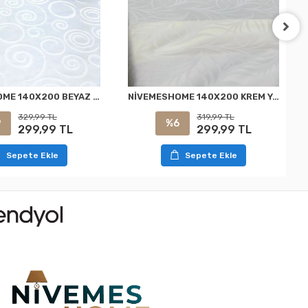
NİVEMESHOME 140X200 BEYAZ DAİRE SEMBOL LEKE TUTMAZ MASA ÖRTÜSÜ
NİVEMESHOME 140X200 KREM YAPRAK DESENLİ LEKE TUTMAZ MASA ÖRTÜSÜ
329,99 TL
319,99 TL
9
%6
299,99 TL
299,99 TL
Sepete Ekle
Sepete Ekle