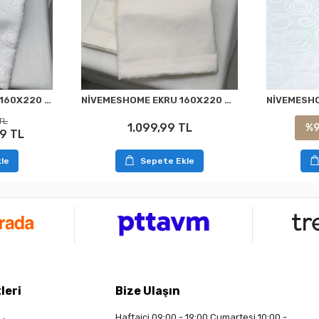
NİVEMESHOME EKRU 160X220 MASA ÖRTÜSÜ
NİVEMESHOME BEYAZ 160X220 KDK FRANSIZ DANTELLİ MASA ÖRTÜSÜ
TL
1.099,99 TL
%
9 TL
Sepete Ekle
le
leri
Bize Ulaşın
Haftaiçi 09:00 - 19:00 Cumartesi 10:00 -