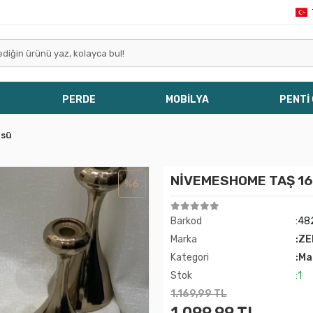
PERDE
MOBİLYA
PENTİ
üsü
NİVEMESHOME TAŞ 1
%6
Barkod
:48
Marka
:ZE
Kategori
:Ma
Stok
:1
1.169,99 TL
1.099,99 TL