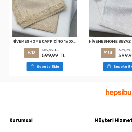
NİVEMESHOME CAPPİCİNO 160X220 KDK FRANSIZ DANTELLİ MASA ÖRTÜSÜ
689,99 TL
699,99 
%13
%14
599,99 TL
599,9
Sepete Ekle
Sepete Ek
Kurumsal
Müşteri Hizmet