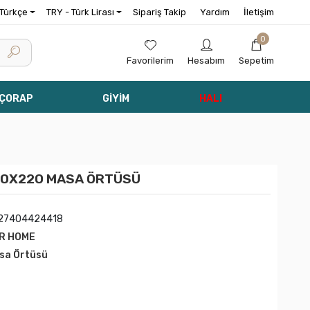
Türkçe
TRY - Türk Lirası
Sipariş Takip
Yardım
İletişim
0
Favorilerim
Hesabım
Sepetim
 ÇORAP
GİYİM
HALI
60X220 MASA ÖRTÜSÜ
27404424418
R HOME
sa Örtüsü