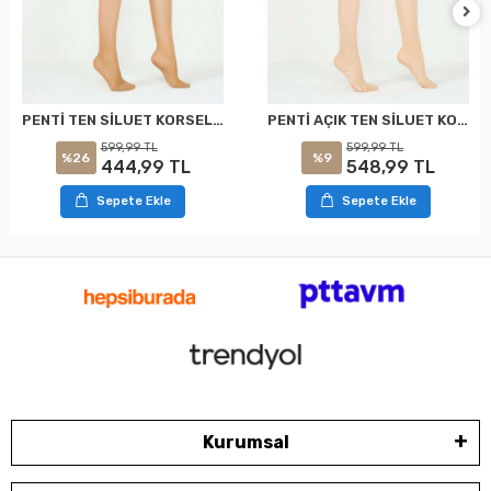
PENTİ TEN SİLUET KORSELİ KÜLOTLU ÇORAP XXL
PENTİ AÇIK TEN SİLUET KORSELİ KÜLOTLU ÇORAP XXL
599,99 TL
599,99 TL
%26
%9
444,99 TL
548,99 TL
Sepete Ekle
Sepete Ekle
Kurumsal