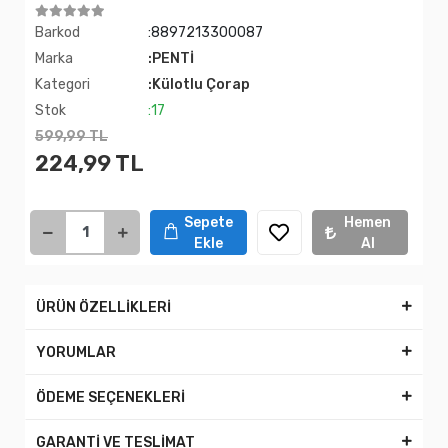
Barkod
:8897213300087
Marka
:PENTİ
Kategori
:Külotlu Çorap
Stok
:17
599,99 TL
224,99 TL
Sepete
Hemen
Ekle
Al
ÜRÜN ÖZELLİKLERİ
YORUMLAR
ÖDEME SEÇENEKLERİ
GARANTİ VE TESLİMAT