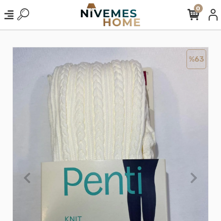
0
%63