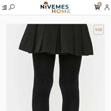
0
%12