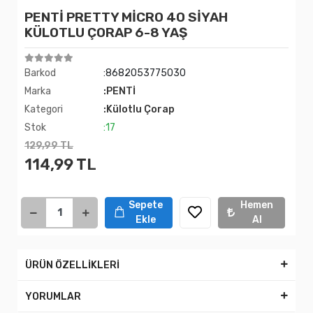
PENTİ PRETTY MİCRO 40 SİYAH
KÜLOTLU ÇORAP 6-8 YAŞ
Barkod
:8682053775030
Marka
:PENTİ
Kategori
:Külotlu Çorap
Stok
:17
129,99 TL
114,99 TL
Sepete
Hemen
Ekle
Al
ÜRÜN ÖZELLİKLERİ
YORUMLAR