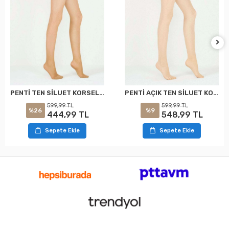
PENTİ TEN SİLUET KORSELİ KÜLOTLU ÇORAP XXL
PENTİ AÇIK TEN SİLUET KORSELİ KÜLOTLU ÇORAP XXL
599,99 TL
599,99 TL
%26
%9
444,99 TL
548,99 TL
Sepete Ekle
Sepete Ekle