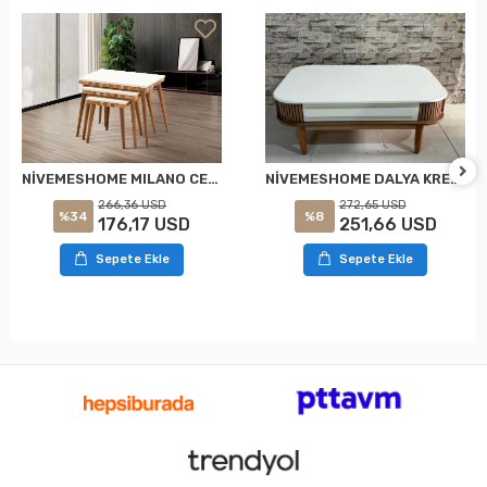
NİVEMESHOME DALYA KREM-NOCE TAVOLINO MEDIO
NİVEMESHOME MILANO CEVIZ-KREM ANGOLARE TAVOLINO
272,65 USD
266,36 USD
%8
%34
251,66 USD
176,17 USD
Sepete Ekle
Sepete Ekle