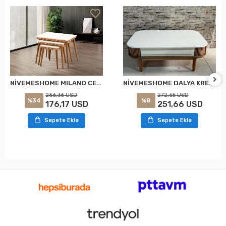
NİVEMESHOME DALYA KREM-NOCE TAVOLINO MEDIO
NİVEMESHOME MILANO CEVIZ-KREM ANGOLARE TAVOLINO
272,65 USD
266,36 USD
%8
%34
251,66 USD
176,17 USD
Sepete Ekle
Sepete Ekle