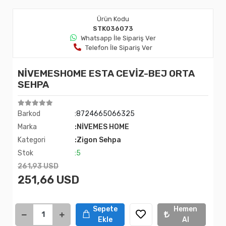
Ürün Kodu
STK036073
Whatsapp İle Sipariş Ver
Telefon İle Sipariş Ver
NİVEMESHOME ESTA CEVİZ-BEJ ORTA
SEHPA
Barkod
:8724665066325
Marka
:NİVEMES HOME
Kategori
:Zigon Sehpa
Stok
:5
261,93 USD
251,66 USD
Sepete
Hemen
Ekle
Al