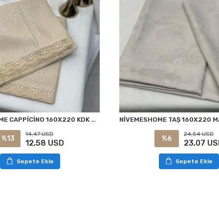
NİVEMESHOME CAPPİCİNO 160X220 KDK FRANSIZ DANTELLİ MASA ÖRTÜSÜ
14,47 USD
24,54 USD
%13
%6
12,58 USD
23,07 US
Sepete Ekle
Sepete Ekle