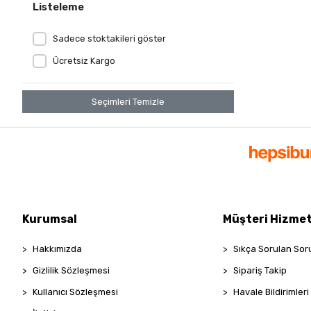
Nurpak
Listeleme
ONUR
Sadece stoktakileri göster
Özdilek
Ücretsiz Kargo
PENTİ
ROOM
Seçimleri Temizle
SHE'S
Taç
TOMMY LİFE
VİVALDY
ZER HOME
Kurumsal
Müşteri Hizmet
Hakkımızda
Sıkça Sorulan Sor
Gizlilik Sözleşmesi
Sipariş Takip
Kullanıcı Sözleşmesi
Havale Bildirimleri