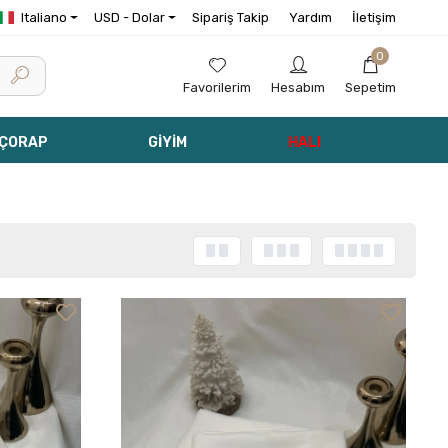
Italiano
USD - Dolar
Sipariş Takip
Yardım
İletişim
0
Favorilerim
Hesabım
Sepetim
 ÇORAP
GİYİM
HALI