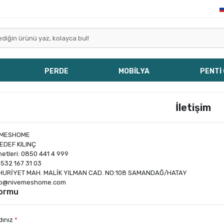
PERDE
MOBİLYA
PENTİ
İletişim
EMESHOME
SEDEF KILINÇ
etleri: 0850 441 4 999
532 167 31 03
HURİYET MAH. MALİK YILMAN CAD. NO:108 SAMANDAĞ/HATAY
o@nivemeshome.com
Formu
dınız
*