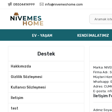
08504414999
info@nivemeshome.com
EV - YAŞAM
KENDİ İMALATIMIZ
Destek
Hakkımızda
Marka: NIV
Firma Adı : 
Gizlilik Sözleşmesi
Müşteri Hizm
Whatsapp: 0
Adres: CUM
Kullanıcı Sözleşmesi
E-posta:
i
nf
İletişim 
İletişim
test
Adınız Soya