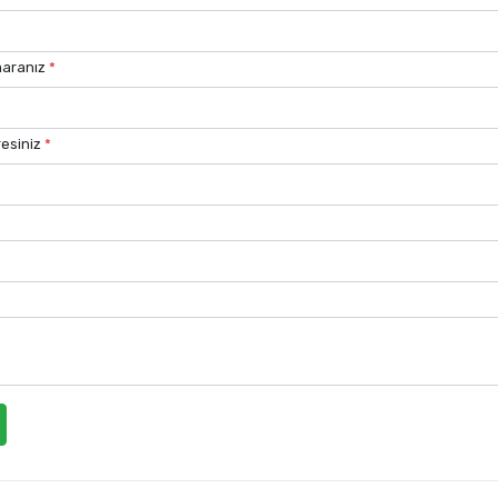
maranız
*
esiniz
*