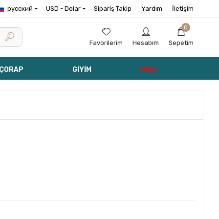
русский
USD - Dolar
Sipariş Takip
Yardım
İletişim
0
Favorilerim
Hesabım
Sepetim
 ÇORAP
GİYİM
HALI