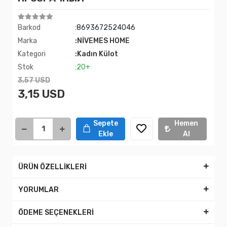
Barkod
:8693672524046
Marka
:NİVEMES HOME
Kategori
:Kadın Külot
Stok
:20+
3,57 USD
3,15 USD
Sepete
Hemen
Ekle
Al
ÜRÜN ÖZELLİKLERİ
YORUMLAR
ÖDEME SEÇENEKLERİ