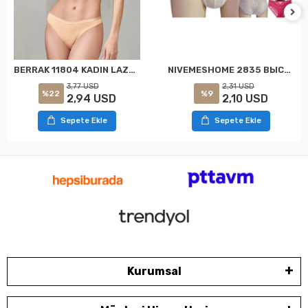
BERRAK 11804 KADIN LAZER KESİM KÜLOT TEN M
NIVEMESHOME 2835 ВЫСОКИЕ ТОП КУЛОТЫ HELENA PARIS
3,77 USD
2,31 USD
%22
%9
2,94 USD
2,10 USD
Sepete Ekle
Sepete Ekle
Kurumsal