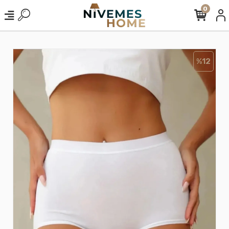
0
%12