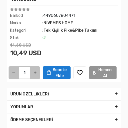
Barkod
:4490607804471
Marka
:NİVEMES HOME
Kategori
:Tek Kişilik Pike&Pike Takımı
Stok
:2
14,68 USD
10,49 USD
Sepete
Hemen
Ekle
Al
ÜRÜN ÖZELLİKLERİ
YORUMLAR
ÖDEME SEÇENEKLERİ