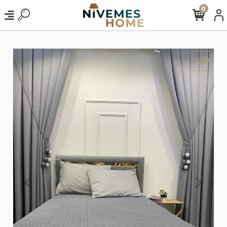
0
%29