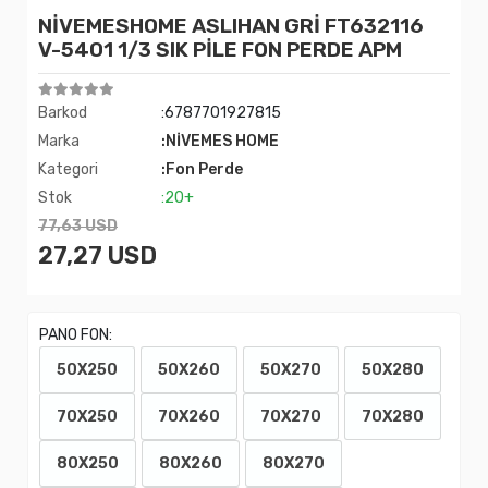
NİVEMESHOME ASLIHAN GRİ FT632116
V-5401 1/3 SIK PİLE FON PERDE APM
Barkod
:6787701927815
Marka
:NİVEMES HOME
Kategori
:Fon Perde
Stok
:20+
77,63 USD
27,27 USD
PANO FON:
50X250
50X260
50X270
50X280
70X250
70X260
70X270
70X280
80X250
80X260
80X270