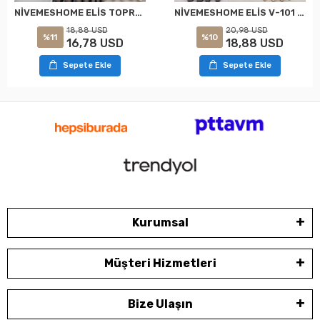
NİVEMESHOME ELİS TOPRAK FON PERDE 1/3 SIK PİLELİ PERDE APM
NİVEMESHOME ELİS V-101 FON PERDE 1/3 SIK PİLELİ PERDE APM
18,88 USD
20,98 USD
%11
%10
16,78 USD
18,88 USD
Sepete Ekle
Sepete Ekle
Kurumsal
Müşteri Hizmetleri
Bize Ulaşın