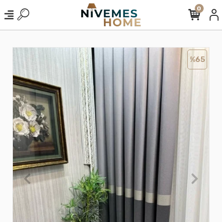
0
%65