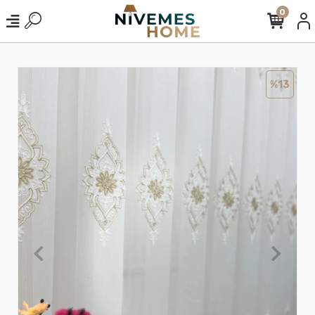
0
%13