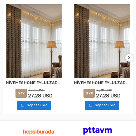
NİVEMESHOME EYLÜLZADE GOLD DETAY 1/2,5 PİLELİ TÜL PERDE APM
NİVEMESHOME EYLÜLZADE GOLD DETAY 1/3 PİLELİ TÜL PERDE APM
33,58 USD
37,78 USD
%19
%28
27,28 USD
27,28 USD
Sepete Ekle
Sepete Ekle