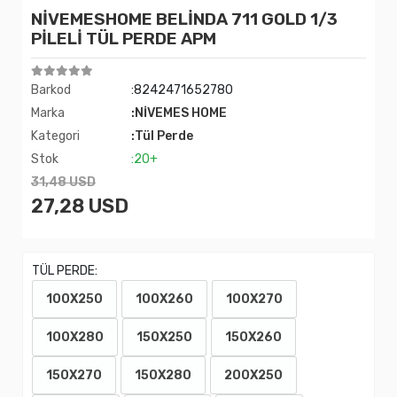
NİVEMESHOME BELİNDA 711 GOLD 1/3
PİLELİ TÜL PERDE APM
Barkod
:8242471652780
Marka
:NİVEMES HOME
Kategori
:Tül Perde
Stok
:20+
31,48 USD
27,28 USD
TÜL PERDE:
100X250
100X260
100X270
100X280
150X250
150X260
150X270
150X280
200X250