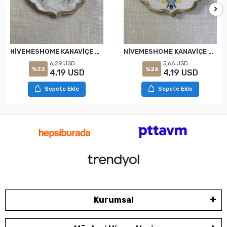
NİVEMESHOME KANAVİÇE NAKIŞLI SARI-MAVİ OVAL (6 ADET) KETEN KOKTEYL PEÇETESİ KAHVE YANI SUNUMLUK
NİVEMESHOME KANAVİÇE NAKIŞLI SARI-PEMBE OVAL (6 ADET) KETEN KOKTEYL PEÇETESİ KAHVE YANI SUNUMLUK
5,66 USD
6,29 USD
%26
%33
4,19 USD
4,19 USD
Sepete Ekle
Sepete Ekle
Kurumsal