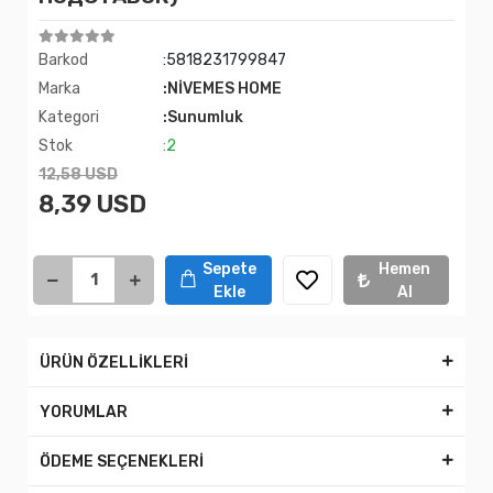
Barkod
:5818231799847
Marka
:NİVEMES HOME
Kategori
:Sunumluk
Stok
:2
12,58 USD
8,39 USD
Sepete
Hemen
Ekle
Al
ÜRÜN ÖZELLİKLERİ
YORUMLAR
ÖDEME SEÇENEKLERİ