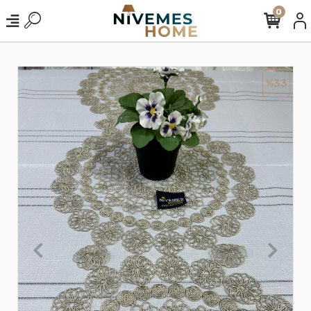
0
%33