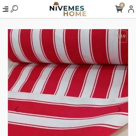
0
%39