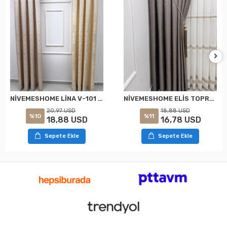
NİVEMESHOME LİNA V-101 KREM 1/3 PİLELİ FON PERDE
NİVEMESHOME ELİS TOPRAK FON PERDE 1/3 SIK PİLELİ PERDE APM
20,97 USD
18,88 USD
%10
%11
18,88 USD
16,78 USD
Sepete Ekle
Sepete Ekle