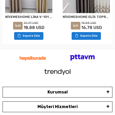
NİVEMESHOME LİNA V-101 KREM 1/3 PİLELİ FON PERDE
NİVEMESHOME ELİS TOPRAK FON PERDE 1/3 SIK PİLELİ PERDE APM
20,97 USD
18,88 USD
%10
%11
18,88 USD
16,78 USD
Sepete Ekle
Sepete Ekle
Kurumsal
Müşteri Hizmetleri