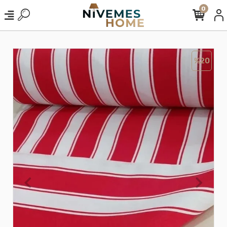
0
%20