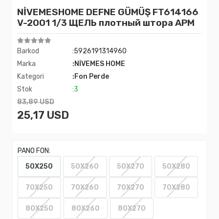
NİVEMESHOME DEFNE GÜMÜŞ FT614166
V-2001 1/3 ЩЕЛЬ плотный штора APM
Barkod
:5926191314960
Marka
:NİVEMES HOME
Kategori
:Fon Perde
Stok
:3
83,89 USD
25,17 USD
PANO FON:
50X250
50X260
50X270
50X280
70X250
70X260
70X270
70X280
80X250
80X260
80X270