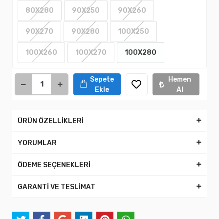
80X280
90X250
90X260
90X270
90X280
100X250
100X260
100X270
100X280
Sepete
Hemen
Ekle
Al
ÜRÜN ÖZELLİKLERİ
YORUMLAR
ÖDEME SEÇENEKLERİ
GARANTİ VE TESLİMAT