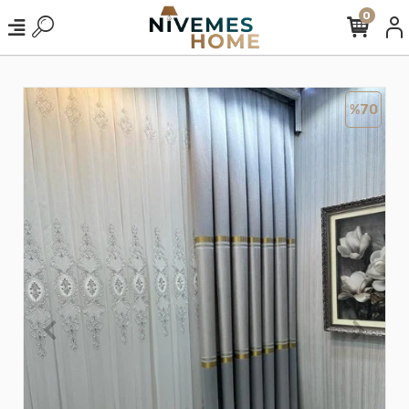
0
%70