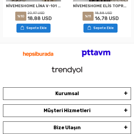
NİVEMESHOME LİNA V-101 KREM 1/3 PİLELİ FON PERDE
NİVEMESHOME ELİS TOPRAK FON PERDE 1/3 SIK PİLELİ PERDE APM
20,97 USD
18,88 USD
%10
%11
18,88 USD
16,78 USD
Sepete Ekle
Sepete Ekle
Kurumsal
Müşteri Hizmetleri
Bize Ulaşın