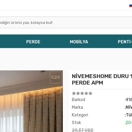
PERDE
MOBİLYA
PENTİ
NİVEMESHOME DURU 1-
%29
PERDE APM
Barkod
:41
Marka
:Nİ
Kategori
:Tü
Stok
:20
29,37 USD