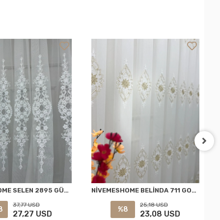
NİVEMESHOME SELEN 2895 GÜMÜŞ 1/3 PİLELİ TÜL PERDE APM
NİVEMESHOME BELİNDA 711 GOLD 1/2,5 PİLELİ TÜL PERDE APM
37,77 USD
25,18 USD
8
%8
27,27 USD
23,08 USD