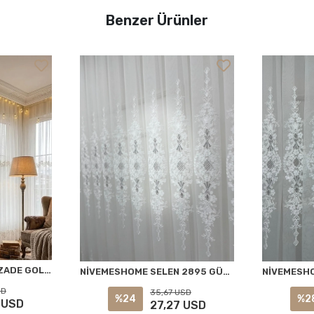
Benzer Ürünler
NİVEMESHOME EYLÜLZADE GOLD DETAY 1/3 PİLELİ TÜL PERDE APM
NİVEMESHOME SELEN 2895 GÜMÜŞ 1/2,5 PİLELİ TÜL PERDE APM
SD
35,67 USD
%24
%2
 USD
27,27 USD