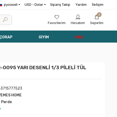
русский
USD - Dolar
Sipariş Takip
Yardım
İletişim
0
Favorilerim
Hesabım
Sepetim
 ÇORAP
GİYİM
HALI
0095 YARI DESENLİ 1/3 PİLELİ TÜL
63715777523
VEMES HOME
l Perde
+