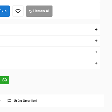
Ekle
Hemen Al
mı
Ürün Önerileri