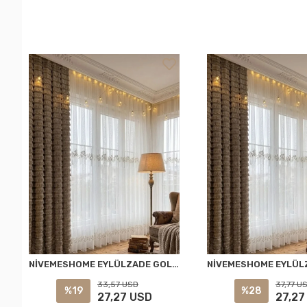
NİVEMESHOME EYLÜLZADE GOLD DETAY 1/2,5 PİLELİ TÜL PERDE APM
33,57 USD
37,77 U
%19
%28
27,27 USD
27,27