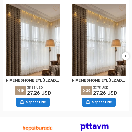
NİVEMESHOME EYLÜLZADE GOLD DETAY 1/2,5 PİLELİ TÜL PERDE APM
NİVEMESHOME EYLÜLZADE GOLD DETAY 1/3 PİLELİ TÜL PERDE APM
33,56 USD
37,75 USD
%19
%28
27,26 USD
27,26 USD
Sepete Ekle
Sepete Ekle