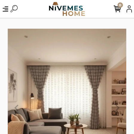
0
%21