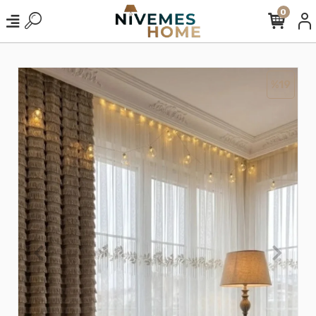
0
%19