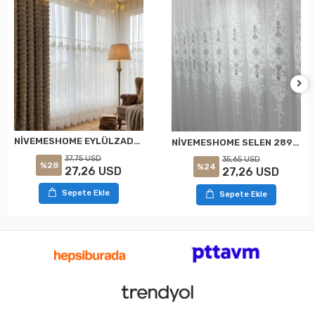
NİVEMESHOME EYLÜLZADE GOLD DETAY 1/3 PİLELİ TÜL PERDE APM
NİVEMESHOME SELEN 2895 GÜMÜŞ 1/2,5 PİLELİ TÜL PERDE APM
37,75 USD
35,65 USD
%28
%24
27,26 USD
27,26 USD
Sepete Ekle
Sepete Ekle