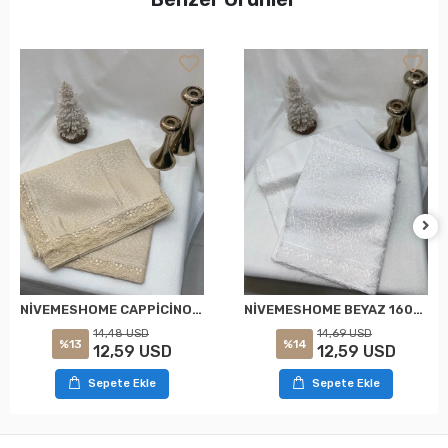
NİVEMESHOME CAPPİCİNO 160X220 KDK FRANSIZ DANTELLİ MASA ÖRTÜSÜ
NİVEMESHOME BEYAZ 160X220 KDK FRANSIZ DANTELLİ MASA ÖRTÜSÜ
14,48 USD
14,69 USD
%13
%14
12,59 USD
12,59 USD
Sepete Ekle
Sepete Ekle