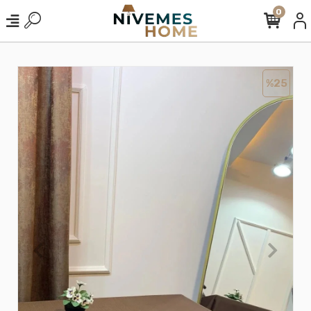
0
%25